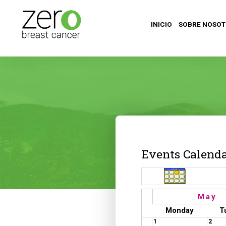
INICIO
SOBRE NOSO
Events Calend
May
Monday
T
1
2