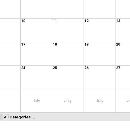
10
11
12
13
17
18
19
20
24
25
26
27
July
July
July
J
All Categories ...