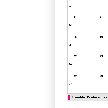
23
8
9
24
15
16
25
22
23
26
29
30
27
Scientific Conferences