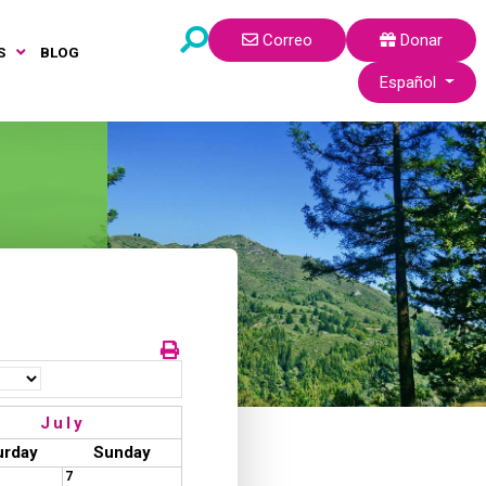
Correo
Donar
S
BLOG
Seleccione su idi
Español
July
urday
Sunday
7