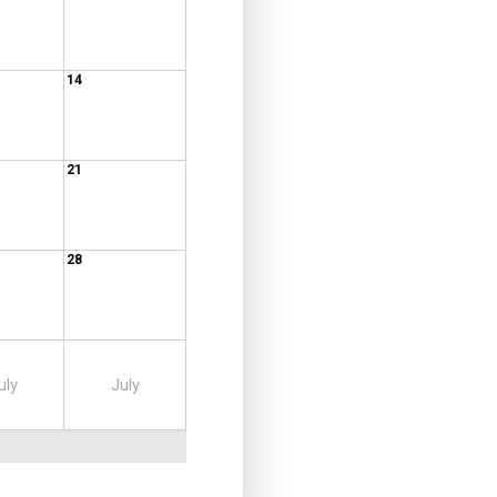
14
21
28
uly
July