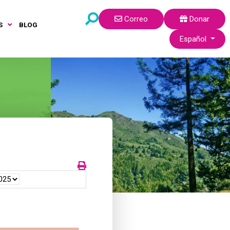
Correo
Donar
S
BLOG
Seleccione su idi
Español