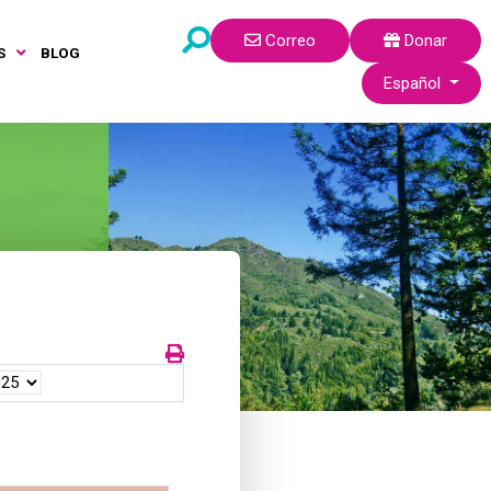
Correo
Donar
S
BLOG
Seleccione su idi
Español