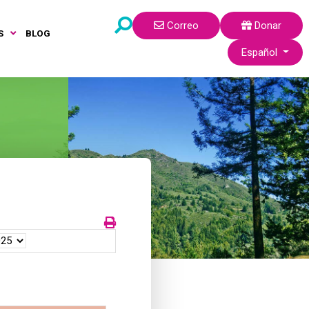
Correo
Donar
S
BLOG
Seleccione su idi
Español