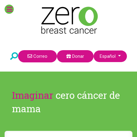
Seleccione su idioma
Correo
Donar
Español
Imaginar
cero cáncer de
mama