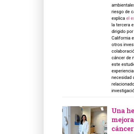
ambientales
riesgo de c
explica
el e
la tercera e
dirigido por
California
otros invest
colaboració
cáncer de 
este estud
experiencia
necesidad d
relacionado
investigaci
Una he
mejorar
cánce