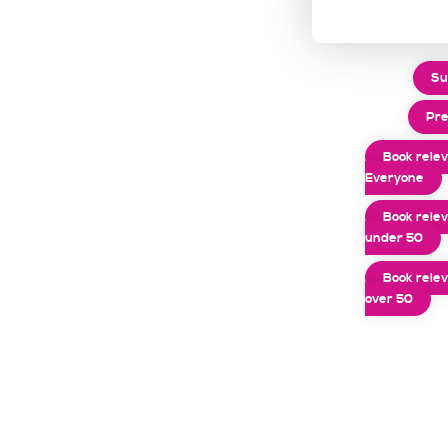
Su
Pre
Book rele
Everyone
Book rele
under 50
Book rele
over 50