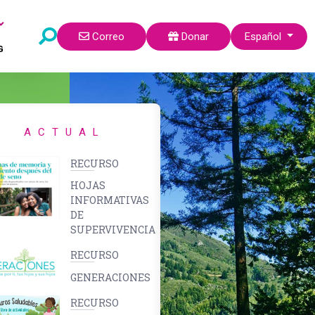
Seleccione su idi
Correo
Donar
Español
G
ACTUAL
RECURSO
HOJAS
INFORMATIVAS
DE
SUPERVIVENCIA
RECURSO
GENERACIONES
RECURSO