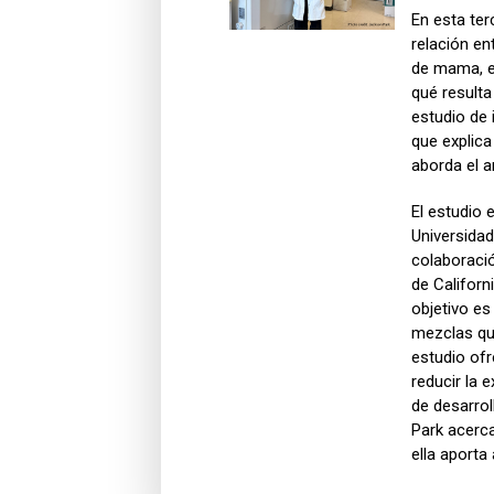
En esta ter
relación en
de mama, e
qué resulta
estudio de 
que explica
aborda el an
El estudio e
Universidad
colaboració
de Californ
objetivo es
mezclas qu
estudio of
reducir la 
de desarrol
Park acerca
ella aporta