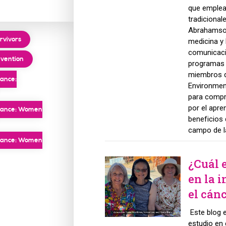
que emplea 
tradicional
Abrahamson 
rvivors
medicina y 
comunicació
vention
programas 
miembros de
vance:
Environment
para compr
por el apre
vance: Women
beneficios 
campo de la
vance: Women
¿Cuál e
en la 
el cán
Este blog e
estudio en