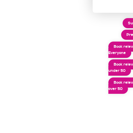
Su
Pre
Book rele
Everyone
Book rele
under 50
Book rele
over 50