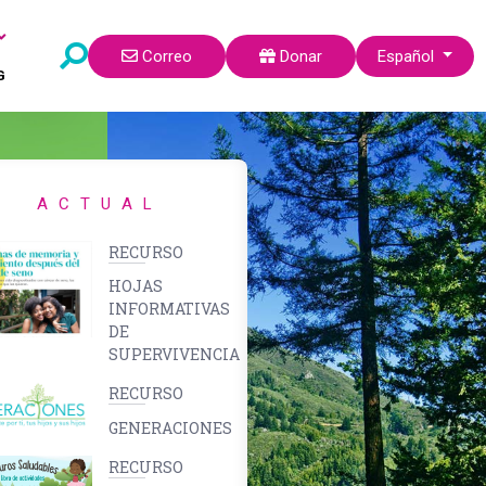
Seleccione su idi
Correo
Donar
Español
G
ACTUAL
RECURSO
HOJAS
INFORMATIVAS
DE
SUPERVIVENCIA
RECURSO
GENERACIONES
RECURSO