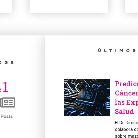
ÚLTIMOS
OGS
4
1
Predic
Cáncer
las Ex
Salud
 Posts
El Dr. Dimi
colabora co
sobre mezc