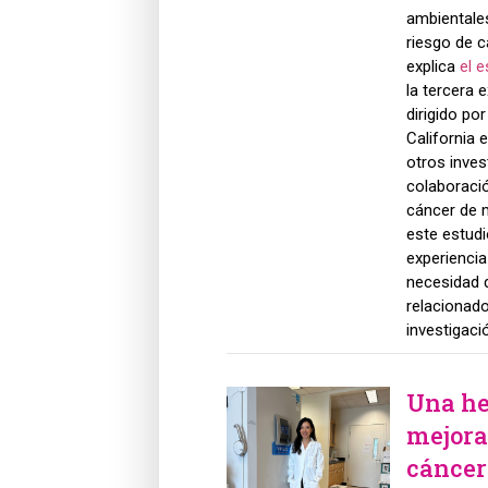
ambientales
riesgo de c
explica
el e
la tercera e
dirigido por
California
otros invest
colaboració
cáncer de 
este estud
experiencia
necesidad d
relacionado
investigaci
Una he
mejorar
cánce