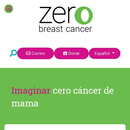
Seleccione su idioma
Correo
Donar
Español
Imaginar
cero cáncer de
mama